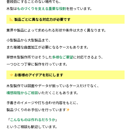
普段目にすることのない場所でも、
木型は
ものづくりを支える重要な役割
を担っています。
製品ごとに異なる対応力が必要です
業界や製品によって求められる形状や条件は大きく異なります。
小型製品から大型製品まで、
また複雑な曲面加工が必要になるケースもあります。
草野木型製作所ではそうした
多様なご要望
に対応できるよう、
一つひとつ丁寧に製作を行っています。
お客様のアイデアを形にします
木型製作では図面やデータが揃っているケースだけでなく、
構想段階からご相談
いただくこともあります。
手書きのイメージや打ち合わせ内容をもとに、
製品づくりのお手伝いを行っています
「
こんなものは作れるだろうか
」
というご相談も歓迎しています。