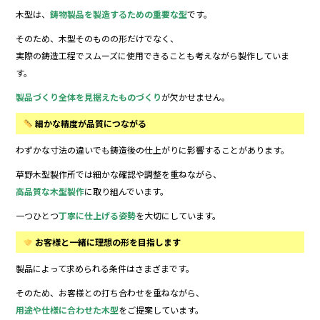
木型は、
鋳物製品を製造するための重要な型
です。
そのため、木型そのものの形だけでなく、
実際の鋳造工程でスムーズに使用できることも考えながら製作していま
す。
製品づくり全体を見据えたものづくり
が欠かせません。
細かな精度が品質につながる
わずかな寸法の違いでも鋳造後の仕上がりに影響することがあります。
草野木型製作所では細かな確認や調整を重ねながら、
高品質な木型製作
に取り組んでいます。
一つひとつ
丁寧に仕上げる姿勢
を大切にしています。
お客様と一緒に理想の形を目指します
製品によって求められる条件はさまざまです。
そのため、お客様との打ち合わせを重ねながら、
用途や仕様に合わせた木型
をご提案しています。