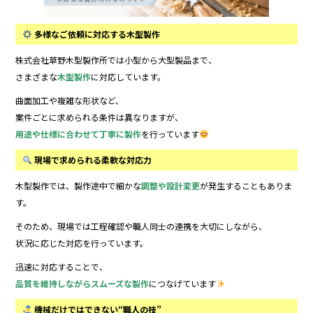
多様なご依頼に対応する木型製作
株式会社草野木型製作所では小型から大型製品まで、
さまざまな
木型製作
に対応しています。
曲面加工や複雑な形状など、
案件ごとに求められる条件は異なりますが、
用途や仕様に合わせて丁寧に製作
を行っています
現場で求められる柔軟な対応力
木型製作では、製作途中で細かな
調整や設計変更
が発生することもありま
す。
そのため、現場では工程確認や職人同士の連携を大切にしながら、
状況に応じた対応を行っています。
迅速に対応することで、
品質を維持しながらスムーズな製作
につなげています
機械だけではできない“職人の技”