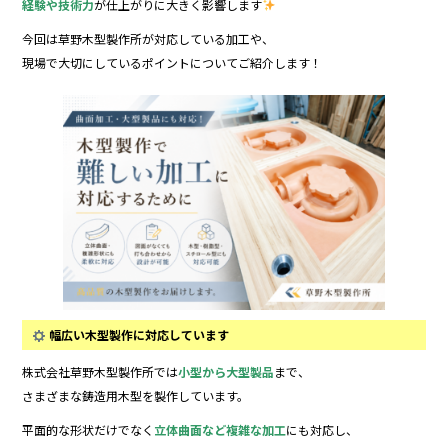
o
経験や技術力
が仕上がりに大きく影響します
k
今回は草野木型製作所が対応している加工や、
現場で大切にしているポイントについてご紹介します！
幅広い木型製作に対応しています
株式会社草野木型製作所では
小型から大型製品
まで、
さまざまな鋳造用木型を製作しています。
平面的な形状だけでなく
立体曲面など複雑な加工
にも対応し、