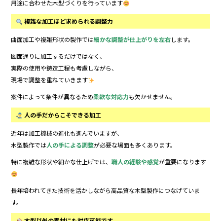
用途に合わせた木型づくりを行っています
複雑な加工ほど求められる調整力
曲面加工や複雑形状の製作では
細かな調整が仕上がりを左右
します。
図面通りに加工するだけではなく、
実際の使用や鋳造工程も考慮しながら、
現場で調整を重ねていきます
案件によって条件が異なるため
柔軟な対応力
も欠かせません。
人の手だからこそできる加工
近年は加工機械の進化も進んでいますが、
木型製作では
人の手による調整
が必要な場面も多くあります。
特に複雑な形状や細かな仕上げでは、
職人の経験や感覚
が重要になります
長年培われてきた技術を活かしながら高品質な木型製作につなげていま
す。
木型以外の素材にも対応可能です