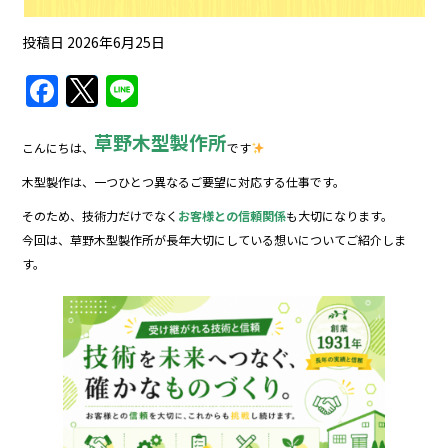
投稿日
2026年6月25日
F
T
Li
a
w
n
草野木型製作所
c
itt
e
こんにちは、
です
e
er
木型製作は、一つひとつ異なるご要望に対応する仕事です。
b
そのため、技術力だけでなく
お客様との信頼関係
も大切になります。
o
今回は、草野木型製作所が長年大切にしている想いについてご紹介しま
す。
o
k