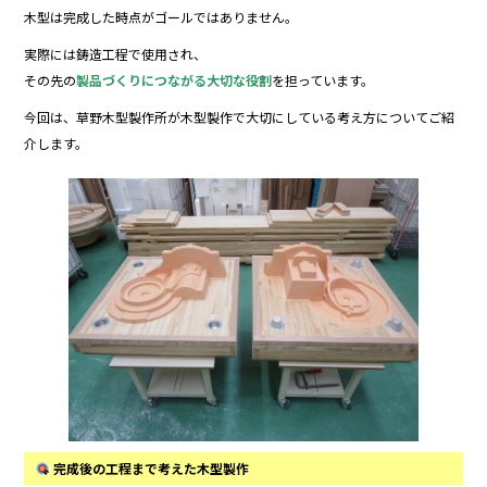
e
er
木型は完成した時点がゴールではありません。
b
実際には鋳造工程で使用され、
o
その先の
製品づくりにつながる大切な役割
を担っています。
o
今回は、草野木型製作所が木型製作で大切にしている考え方についてご紹
介します。
k
完成後の工程まで考えた木型製作