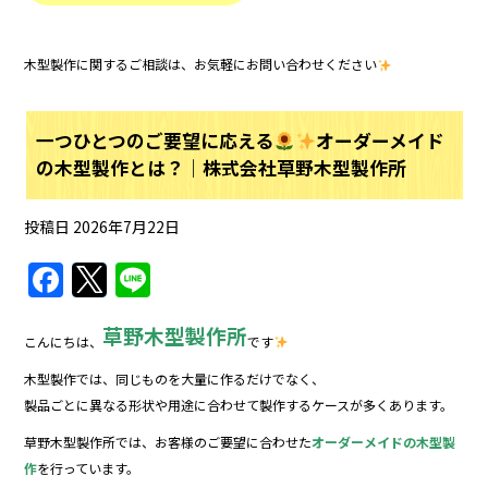
木型製作に関するご相談は、お気軽にお問い合わせください
一つひとつのご要望に応える
オーダーメイド
の木型製作とは？｜株式会社草野木型製作所
投稿日
2026年7月22日
F
T
Li
a
w
n
草野木型製作所
c
itt
e
こんにちは、
です
e
er
木型製作では、同じものを大量に作るだけでなく、
b
製品ごとに異なる形状や用途に合わせて製作するケースが多くあります。
o
草野木型製作所では、お客様のご要望に合わせた
オーダーメイドの木型製
作
を行っています。