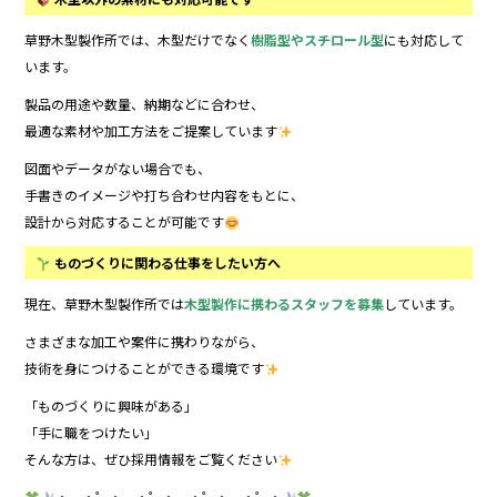
草野木型製作所では、木型だけでなく
樹脂型やスチロール型
にも対応して
います。
製品の用途や数量、納期などに合わせ、
最適な素材や加工方法をご提案しています
図面やデータがない場合でも、
手書きのイメージや打ち合わせ内容をもとに、
設計から対応することが可能です
ものづくりに関わる仕事をしたい方へ
現在、草野木型製作所では
木型製作に携わるスタッフを募集
しています。
さまざまな加工や案件に携わりながら、
技術を身につけることができる環境です
「ものづくりに興味がある」
「手に職をつけたい」
そんな方は、ぜひ採用情報をご覧ください
・。・゜・。・゜・。・゜・。・゜・