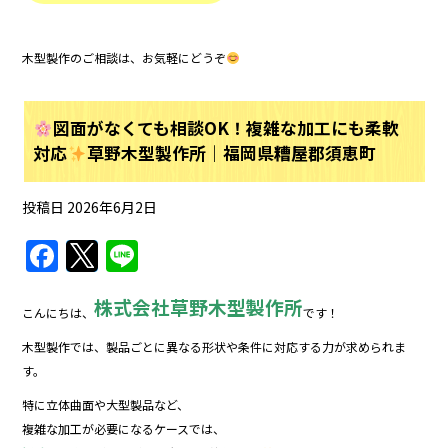
木型製作のご相談は、お気軽にどうぞ
図面がなくても相談OK！複雑な加工にも柔軟
対応
草野木型製作所｜福岡県糟屋郡須恵町
投稿日
2026年6月2日
F
T
Li
a
w
n
株式会社
草野木型製作所
c
itt
e
こんにちは、
です！
e
er
木型製作では、製品ごとに異なる形状や条件に対応する力が求められま
b
す。
o
特に立体曲面や大型製品など、
複雑な加工が必要になるケースでは、