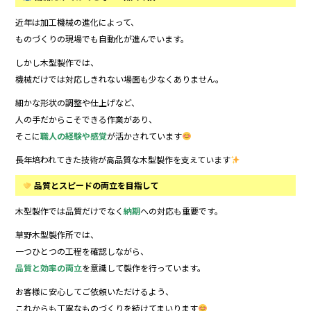
近年は加工機械の進化によって、
ものづくりの現場でも自動化が進んでいます。
しかし木型製作では、
機械だけでは対応しきれない場面も少なくありません。
細かな形状の調整や仕上げなど、
人の手だからこそできる作業があり、
そこに
職人の経験や感覚
が活かされています
長年培われてきた技術が高品質な木型製作を支えています
品質とスピードの両立を目指して
木型製作では品質だけでなく
納期
への対応も重要です。
草野木型製作所では、
一つひとつの工程を確認しながら、
品質と効率の両立
を意識して製作を行っています。
お客様に安心してご依頼いただけるよう、
これからも丁寧なものづくりを続けてまいります