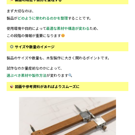
まず大切なのは、
製品が
どのように使われるのかを整理
することです。
使用環境や目的によって
最適な素材や構造が変わる
ため、
この段階の情報が重要になります
サイズや数量のイメージ
製品のサイズや数量も、木型製作に大きく関わるポイントです。
試作なのか量産前なのかによって、
選ぶべき素材や製作方法
が変わります
図面や参考資料があればよりスムーズに