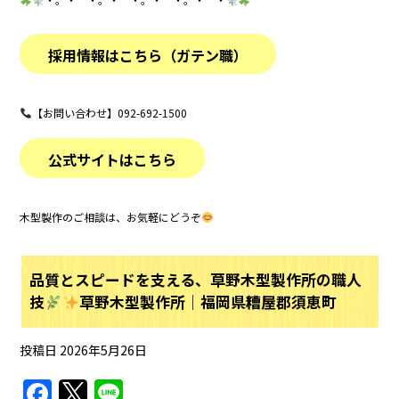
採用情報はこちら（ガテン職）
【お問い合わせ】092-692-1500
公式サイトはこちら
木型製作のご相談は、お気軽にどうぞ
品質とスピードを支える、草野木型製作所の職人
技
草野木型製作所｜福岡県糟屋郡須恵町
投稿日
2026年5月26日
F
T
Li