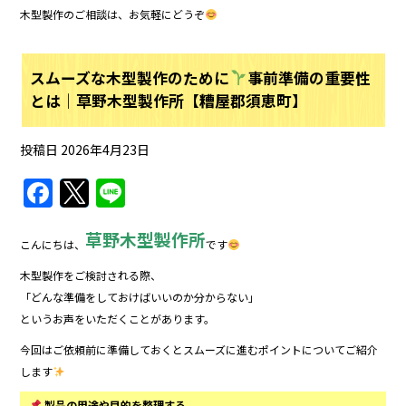
木型製作のご相談は、お気軽にどうぞ
スムーズな木型製作のために
事前準備の重要性
とは｜草野木型製作所【糟屋郡須恵町】
投稿日
2026年4月23日
F
T
Li
a
w
n
草野木型製作所
c
itt
e
こんにちは、
です
e
er
木型製作をご検討される際、
b
「どんな準備をしておけばいいのか分からない」
というお声をいただくことがあります。
o
今回はご依頼前に準備しておくとスムーズに進むポイントについてご紹介
o
します
k
製品の用途や目的を整理する