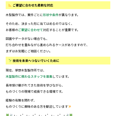
ご要望に合わせた柔軟な対応
木型製作では、案件ごとに
形状や条件
が異なります。
そのため、決まった形に当てはめるのではなく、
お客様の
ご要望に合わせて
対応することが重要です。
図面やデータがない場合でも、
打ち合わせを重ねながら進められるケースがありますので、
まずはお気軽にご相談ください。
技術を未来へつないでいくために
現在、草野木型製作所では、
木型製作に携わるスタッフを募集
しています。
長年受け継がれてきた技術を学びながら、
ものづくりの現場で成長できる環境です。
経験の有無を問わず、
ものづくりに興味のある方を歓迎しています
・。・゜・。・゜・。・゜・。・゜・