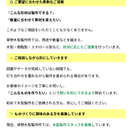
ご要望に合わせた柔軟なご提案
「
こんな形状は製作できる？
」
「
数量に合わせて素材を変えたい
」
このようなご相談をいただくことも少なくありません。
草野木型製作所では、用途や数量などを踏まえ、
木型・樹脂型・スチロール型など、
状況に応じたご提案
を行っています。
ご相談しながら形にしていきます
図面やデータが完成していない段階でも、
打ち合わせを重ねながら製作を進められる場合があります。
お客様のイメージを丁寧にお伺いし、
「
こんなものを作りたい
」という
想いを形にできるよう
努めています。
初めて木型製作をご依頼される方も、安心してご相談ください。
ものづくりに興味のある方を募集しています
現在、草野木型製作所では、
木型製作スタッフを募集
しています。