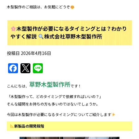
木型製作のご相談は、お気軽にどうぞ
木型製作が必要になるタイミングとは？わかり
やすく解説
株式会社草野木型製作所
投稿日
2026年4月16日
F
T
Li
a
w
n
草野木型製作所
c
itt
e
こんにちは、
です！
e
er
「木型製作って、どのタイミングで依頼すればいいの？」
b
そんな疑問をお持ちの方も多いのではないでしょうか。
o
今回は木型製作が必要になるタイミングについてご紹介します
o
新製品の開発段階
k