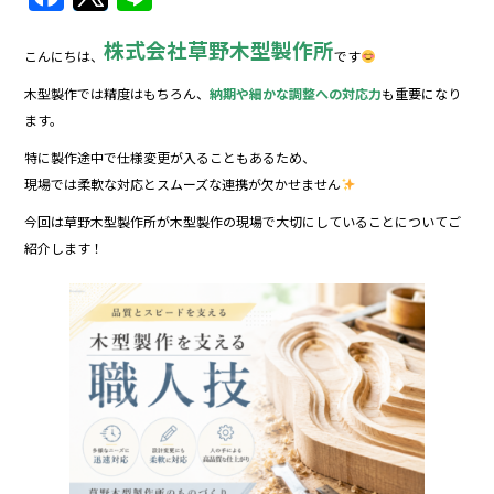
a
w
n
株式会社
草野木型製作所
c
itt
e
こんにちは、
です
e
er
木型製作では精度はもちろん、
納期や細かな調整への対応力
も重要になり
b
ます。
o
特に製作途中で仕様変更が入ることもあるため、
現場では柔軟な対応とスムーズな連携が欠かせません
o
今回は草野木型製作所が木型製作の現場で大切にしていることについてご
k
紹介します！