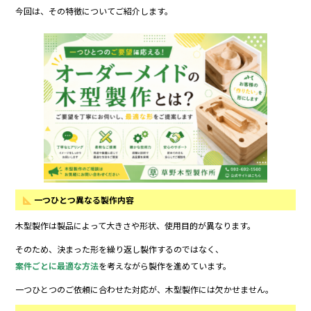
o
今回は、その特徴についてご紹介します。
k
一つひとつ異なる製作内容
木型製作は製品によって大きさや形状、使用目的が異なります。
そのため、決まった形を繰り返し製作するのではなく、
案件ごとに最適な方法
を考えながら製作を進めています。
一つひとつのご依頼に合わせた対応が、木型製作には欠かせません。