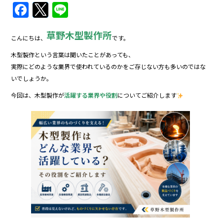
F
T
Li
a
w
n
草野木型製作所
c
itt
e
こんにちは、
です。
e
er
木型製作という言葉は聞いたことがあっても、
b
実際にどのような業界で使われているのかをご存じない方も多いのではな
いでしょうか。
o
今回は、木型製作が
活躍する業界や役割
についてご紹介します
o
k