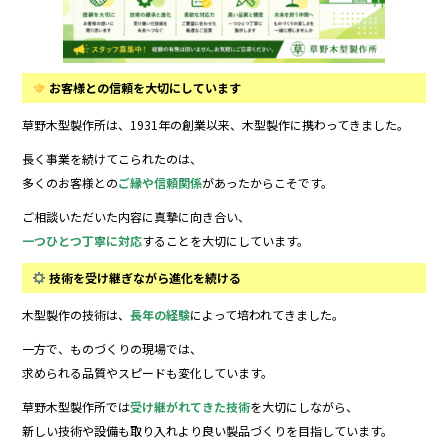
お客様との信頼を大切にしています
草野木型製作所は、1931年の創業以来、木型製作に携わってきました。
長く事業を続けてこられたのは、
多くのお客様との
ご縁や信頼関係
があったからこそです。
ご相談いただいた内容に真摯に向き合い、
一つひとつ丁寧に対応
することを大切にしています。
技術を受け継ぎながら進化を続ける
木型製作の技術は、
長年の経験
によって培われてきました。
一方で、ものづくりの現場では、
求められる品質やスピードも変化しています。
草野木型製作所では
受け継がれてきた技術
を大切にしながら、
新しい技術や設備も取り入れより良い製品づくりを目指しています。