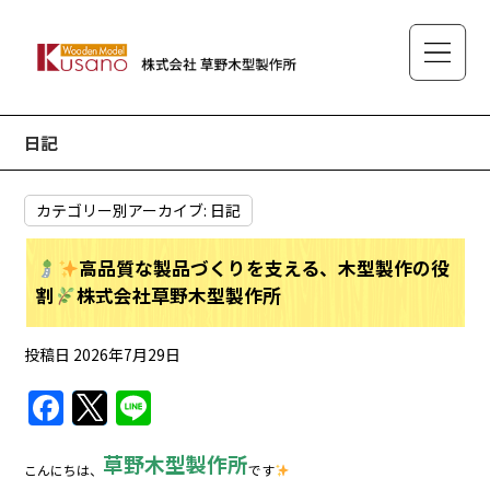
日記
カテゴリー別アーカイブ:
日記
高品質な製品づくりを支える、木型製作の役
割
株式会社草野木型製作所
投稿日
2026年7月29日
F
T
Li
a
w
n
草野木型製作所
c
itt
e
こんにちは、
です