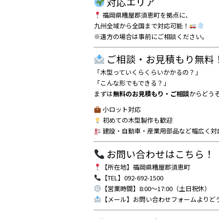
対応エリア
福岡県糟屋郡須恵町を拠点に、
九州全域から全国まで対応可能！
※遠方の場合は事前にご相談ください。
ご相談・お見積もり無料
「木型っていくらくらいかかるの？」
「こんな形でもできる？」
まずは
無料のお見積もり・ご相談
からどう
小ロット対応
初めての木型製作も歓迎
建設・自動車・産業用部品など幅広く対
お問い合わせはこちら！
【所在地】福岡県糟屋郡須恵町
【TEL】
092-692-1500
【営業時間】8:00～17:00（土日祝休）
【メール】
お問い合わせフォーム
よりど