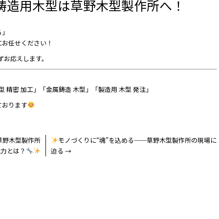
鋳造用木型は草野木型製作所へ！
る」
にお任せください！
ずお応えします。
 精密 加工」「金属鋳造 木型」「製造用 木型 発注」
ております
草野木型製作所
モノづくりに“魂”を込める──草野木型製作所の現場に
魅力とは？
迫る
→