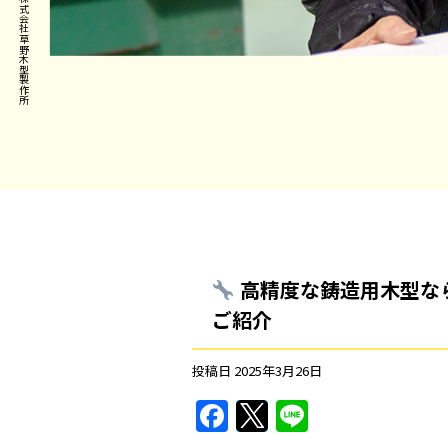
高精度な鋳造用木型な
ご紹介
投稿日
2025年3月26日
F
T
Li
a
w
n