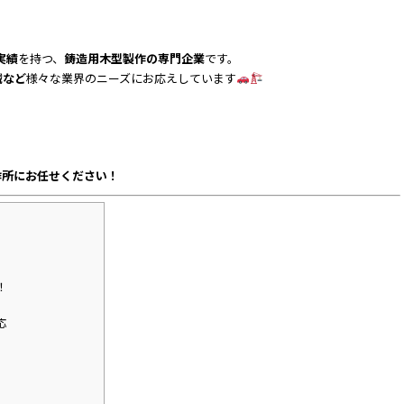
実績
を持つ、
鋳造用木型製作の専門企業
です。
械など
様々な業界のニーズにお応えしています
作所にお任せください！
！
！
応