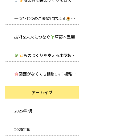
一つひとつのご要望に応える
オーダーメイドの木型製作とは？
技術を未来につなぐ
草野木型製作所の想いと取り組み｜株式会社草野木型製作所
ものづくりを支える木型製作の重要な役割とは？｜株式会社草野木型製作所
図面がなくても相談OK！複雑な加工にも柔軟対応
草野木型製作
アーカイブ
2026年7月
2026年6月