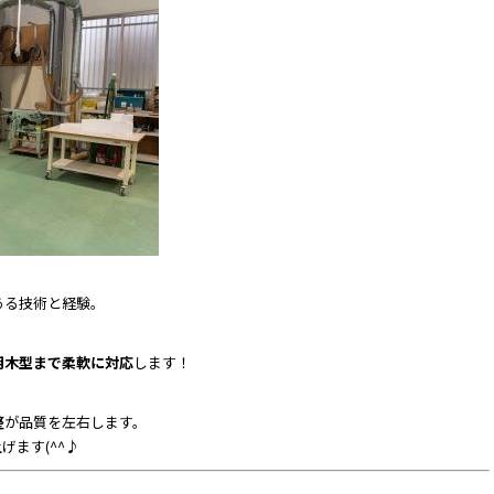
ある技術と経験。
用木型まで柔軟に対応
します！
整
が品質を左右します。
ます(^^♪