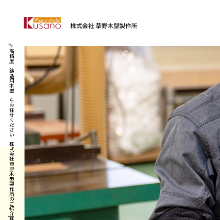
高精度な鋳造用木型ならお任せください！株式会社草野木型製作所のご紹介|株式会社草野木型製作所