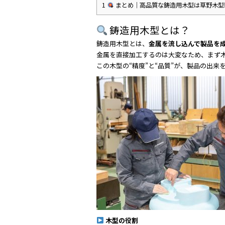
1
まとめ｜高品質な鋳造用木型は草野木型
鋳造用木型とは？
鋳造用木型とは、
金属を流し込んで製品を
金属を直接加工するのは大変なため、まず
この木型の“精度”と“品質”が、製品の出
木型の役割