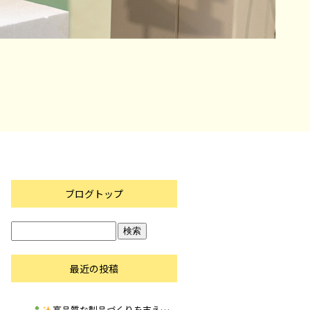
ブログトップ
最近の投稿
高品質な製品づくりを支える、木型製作の役割
株式会社草野