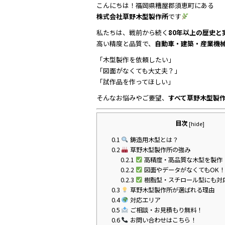
こんにちは！福岡県糟屋郡須恵町にある
c
itt
e
株式会社草野木型製作所
です
e
er
私たちは、戦前から続く
80年以上の歴史と
b
高い精度と品質で、
自動車・建築・産業機
o
「木型製作を依頼したい」
「図面がなくても大丈夫？」
o
「試作品を作ってほしい」
k
そんなお悩みやご要望、
すべて草野木型製
目次
[
hide
]
0.1
鋳造用木型とは？
0.2
草野木型製作所の強み
0.2.1
高精度・高品質な木型を製作
0.2.2
図面やデータがなくてもOK
0.2.3
樹脂型・スチロール型にも対
0.3
草野木型製作所が選ばれる理由
0.4
対応エリア
0.5
ご相談・お見積もり無料！
0.6
お問い合わせはこちら！